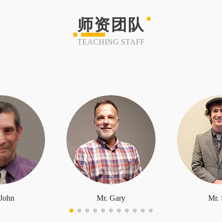
师资团队
TEACHING STAFF
 John
Mr. Gary
Mr. 