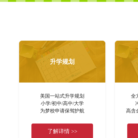
升学规划
美国一站式升学规划
全
小学/初中/高中/大学
为梦校申请保驾护航
高含
了解详情 >>