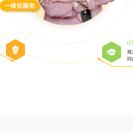
0
规
同