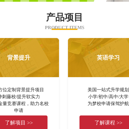
产品项目
PRODUCT ITEMS
背景提升
英语学习
方位定制背景提升项目
美国一站式升学规划
冲刺藤校/提升软实力
小学/初中/高中/大学
金量竞赛课程，助力名校
为梦校申请保驾护航
申请
了解项目 >>
了解课程 >>