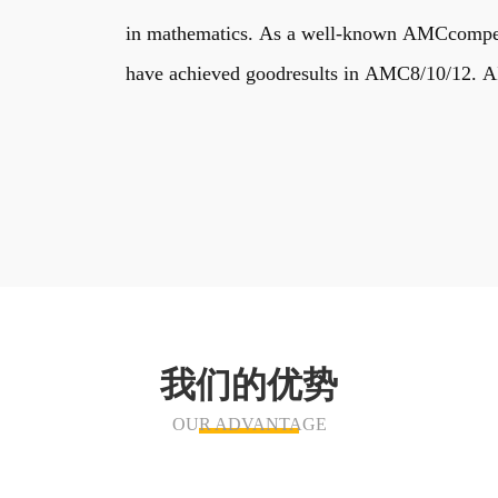
in mathematics. As a well-known AMCcompetiti
have achieved goodresults in AMC8/10/12. AIM
我们的优势
OUR ADVANTAGE