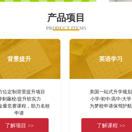
产品项目
PRODUCT ITEMS
背景提升
英语学习
方位定制背景提升项目
美国一站式升学规划
冲刺藤校/提升软实力
小学/初中/高中/大学
金量竞赛课程，助力名校
为梦校申请保驾护航
申请
了解项目 >>
了解课程 >>