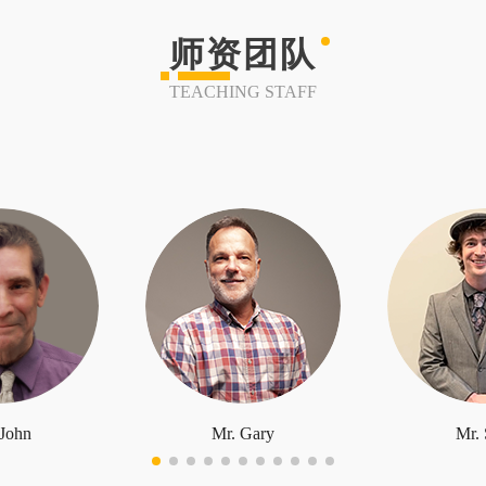
师资团队
TEACHING STAFF
 John
Mr. Gary
Mr. 