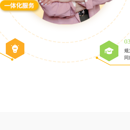
0
规
同