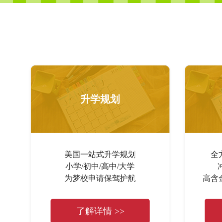
升学规划
美国一站式升学规划
全
小学/初中/高中/大学
为梦校申请保驾护航
高含
了解详情 >>