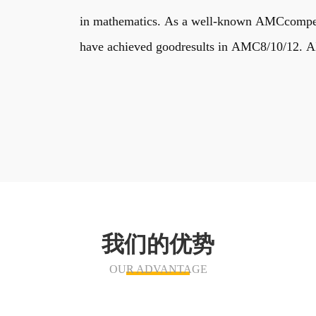
in mathematics. As a well-known AMCcompetiti
have achieved goodresults in AMC8/10/12. AIM
我们的优势
OUR ADVANTAGE