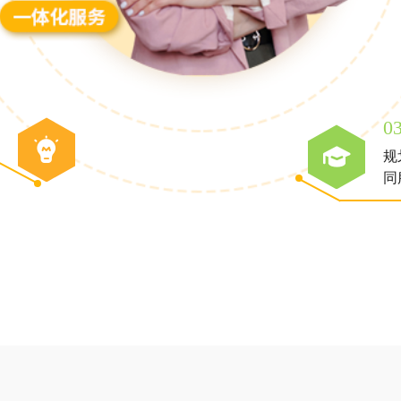
0
规
同