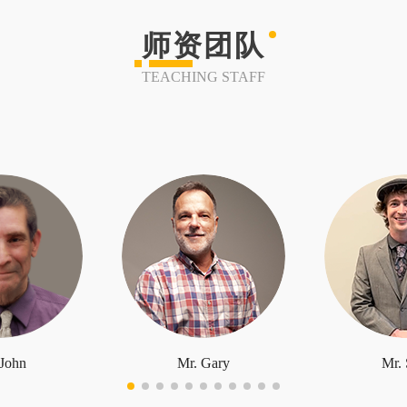
师资团队
TEACHING STAFF
 John
Mr. Gary
Mr. 