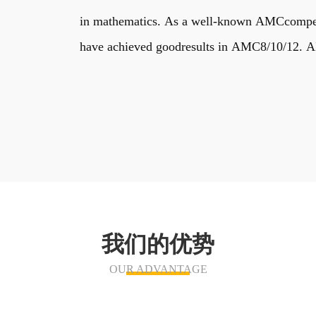
in mathematics. As a well-known AMCcompetiti
have achieved goodresults in AMC8/10/12. AIM
我们的优势
OUR ADVANTAGE