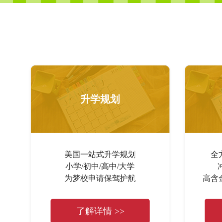
升学规划
美国一站式升学规划
全
小学/初中/高中/大学
为梦校申请保驾护航
高含
了解详情 >>