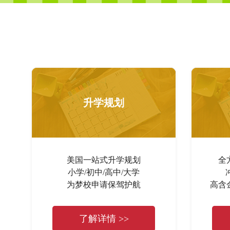
升学规划
美国一站式升学规划
全
小学/初中/高中/大学
为梦校申请保驾护航
高含
了解详情 >>