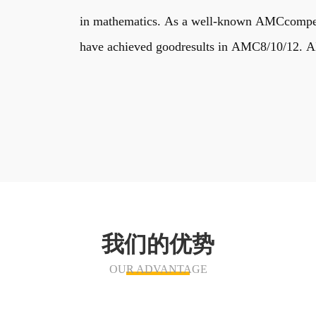
in mathematics. As a well-known AMCcompetiti
have achieved goodresults in AMC8/10/12. AIM
我们的优势
OUR ADVANTAGE