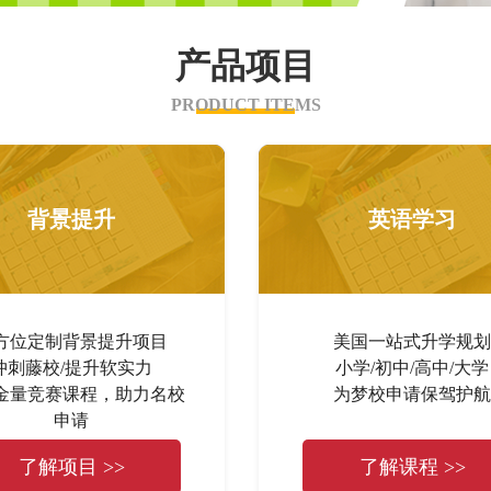
产品项目
PRODUCT ITEMS
背景提升
英语学习
方位定制背景提升项目
美国一站式升学规划
冲刺藤校/提升软实力
小学/初中/高中/大学
金量竞赛课程，助力名校
为梦校申请保驾护航
申请
了解项目 >>
了解课程 >>