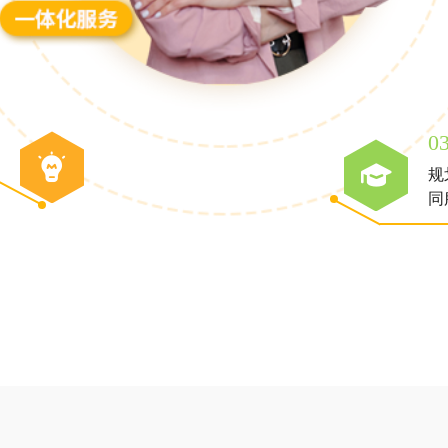
0
规
同