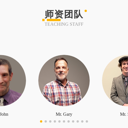
师资团队
TEACHING STAFF
 John
Mr. Gary
Mr. 