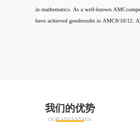
in mathematics. As a well-known AMCcompetiti
have achieved goodresults in AMC8/10/12. AIM
我们的优势
OUR ADVANTAGE