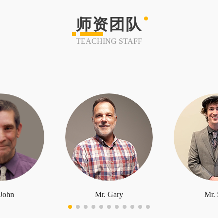
师资团队
TEACHING STAFF
 John
Mr. Gary
Mr. 