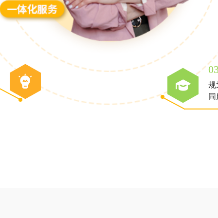
0
规
同