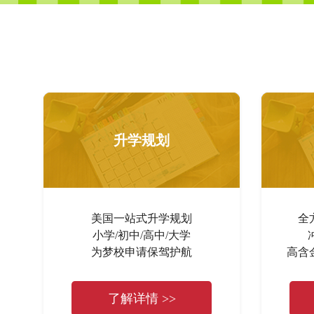
升学规划
美国一站式升学规划
全
小学/初中/高中/大学
为梦校申请保驾护航
高含
了解详情 >>