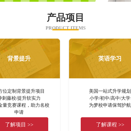
产品项目
PRODUCT ITEMS
背景提升
英语学习
方位定制背景提升项目
美国一站式升学规划
冲刺藤校/提升软实力
小学/初中/高中/大学
金量竞赛课程，助力名校
为梦校申请保驾护航
申请
了解项目 >>
了解课程 >>