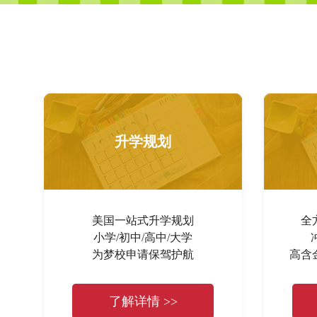
升学规划
美国一站式升学规划
全
小学/初中/高中/大学
为梦校申请保驾护航
高含
了解详情 >>