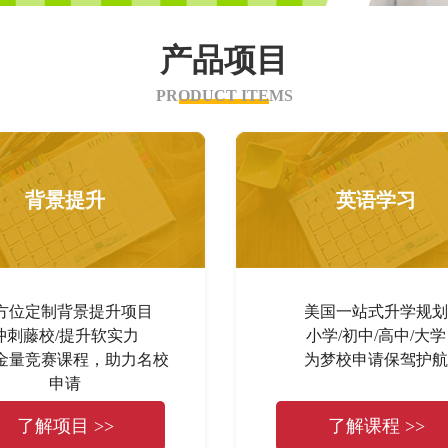
产品项目
PRODUCT ITEMS
背景提升
英语学习
方位定制背景提升项目
美国一站式升学规划
冲刺藤校/提升软实力
小学/初中/高中/大学
金量竞赛课程，助力名校
为梦校申请保驾护航
申请
了解项目 >>
了解课程 >>