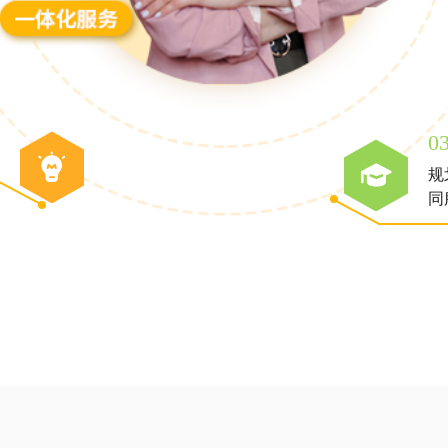
0
规
同