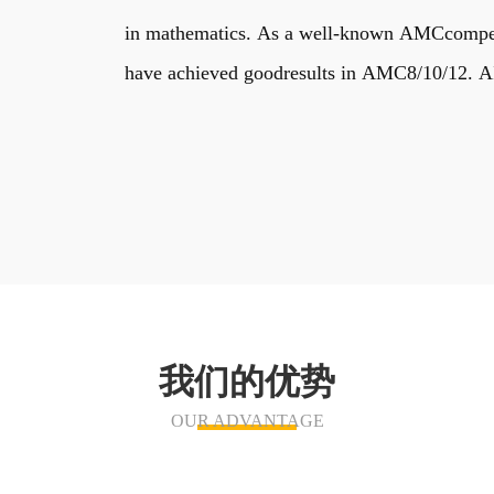
in mathematics. As a well-known AMCcompetiti
have achieved goodresults in AMC8/10/12. AIM
我们的优势
OUR ADVANTAGE