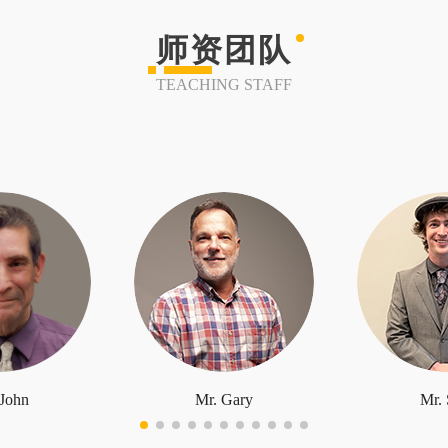
师资团队
TEACHING STAFF
 John
Mr. Gary
Mr. 