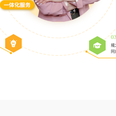
0
规
同