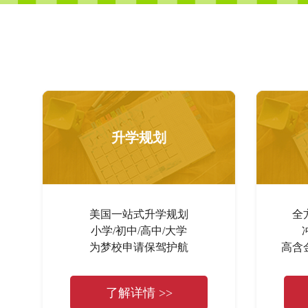
升学规划
美国一站式升学规划
全
小学/初中/高中/大学
为梦校申请保驾护航
高含
了解详情 >>