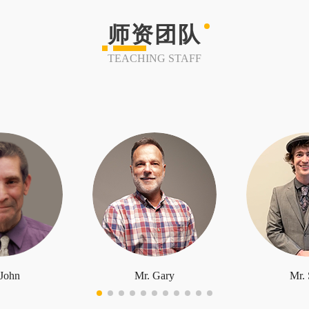
师资团队
TEACHING STAFF
 John
Mr. Gary
Mr. 