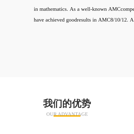
in mathematics. As a well-known AMCcompetiti
have achieved goodresults in AMC8/10/12. AIM
我们的优势
OUR ADVANTAGE