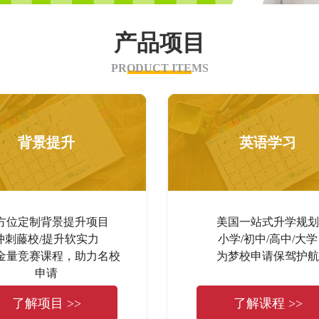
产品项目
PRODUCT ITEMS
背景提升
英语学习
方位定制背景提升项目
美国一站式升学规划
冲刺藤校/提升软实力
小学/初中/高中/大学
金量竞赛课程，助力名校
为梦校申请保驾护航
申请
了解项目 >>
了解课程 >>