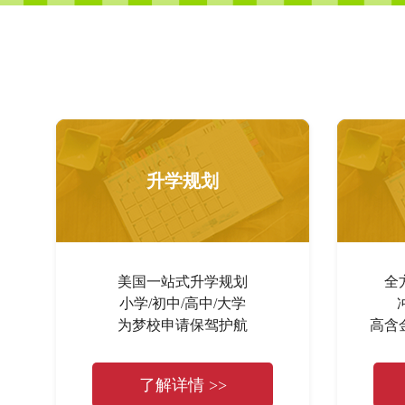
升学规划
美国一站式升学规划
全
小学/初中/高中/大学
为梦校申请保驾护航
高含
了解详情 >>