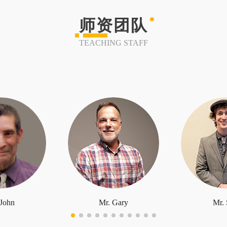
师资团队
TEACHING STAFF
 John
Mr. Gary
Mr. 