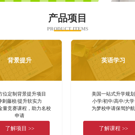
产品项目
PRODUCT ITEMS
背景提升
英语学习
方位定制背景提升项目
美国一站式升学规划
冲刺藤校/提升软实力
小学/初中/高中/大学
金量竞赛课程，助力名校
为梦校申请保驾护航
申请
了解项目 >>
了解课程 >>