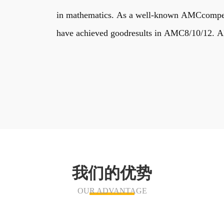
in mathematics. As a well-known AMCcompetiti
have achieved goodresults in AMC8/10/12. AIM
我们的优势
OUR ADVANTAGE