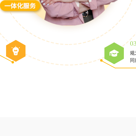
0
规
同