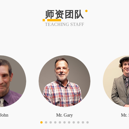
师资团队
TEACHING STAFF
 John
Mr. Gary
Mr. 