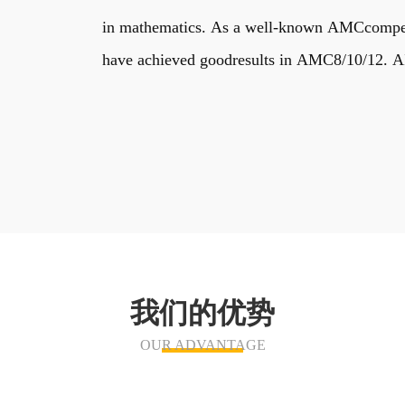
in mathematics. As a well-known AMCcompetiti
have achieved goodresults in AMC8/10/12. AIM
我们的优势
OUR ADVANTAGE