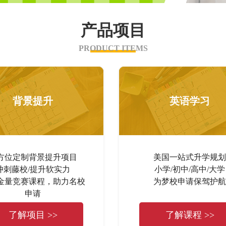
产品项目
PRODUCT ITEMS
背景提升
英语学习
方位定制背景提升项目
美国一站式升学规划
冲刺藤校/提升软实力
小学/初中/高中/大学
金量竞赛课程，助力名校
为梦校申请保驾护航
申请
了解项目 >>
了解课程 >>