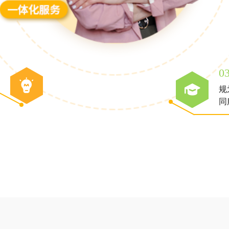
0
规
同