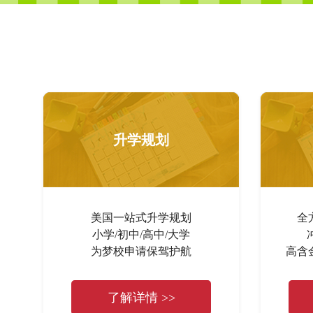
升学规划
美国一站式升学规划
全
小学/初中/高中/大学
为梦校申请保驾护航
高含
了解详情 >>