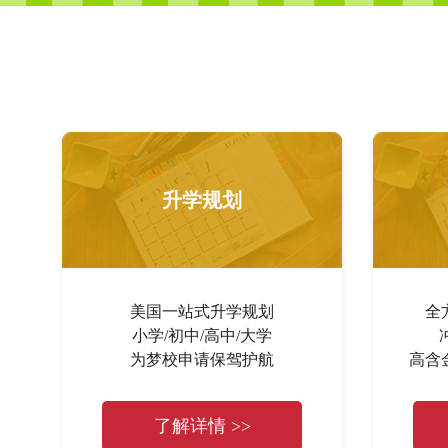
升学规划
美国一站式升学规划
全
小学/初中/高中/大学
为梦校申请保驾护航
高含
了解详情 >>