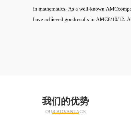
in mathematics. As a well-known AMCcompetiti
have achieved goodresults in AMC8/10/12. AIM
我们的优势
OUR ADVANTAGE