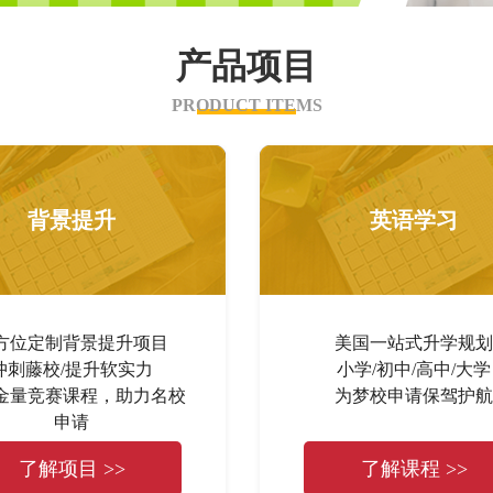
产品项目
PRODUCT ITEMS
背景提升
英语学习
方位定制背景提升项目
美国一站式升学规划
冲刺藤校/提升软实力
小学/初中/高中/大学
金量竞赛课程，助力名校
为梦校申请保驾护航
申请
了解项目 >>
了解课程 >>