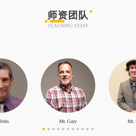
师资团队
TEACHING STAFF
 John
Mr. Gary
Mr. 