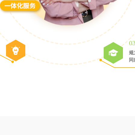
0
规
同