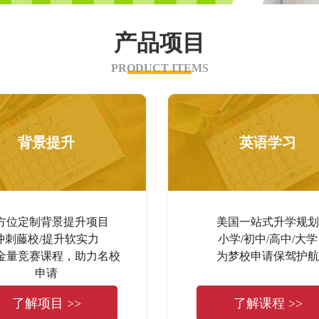
产品项目
PRODUCT ITEMS
背景提升
英语学习
方位定制背景提升项目
美国一站式升学规划
冲刺藤校/提升软实力
小学/初中/高中/大学
金量竞赛课程，助力名校
为梦校申请保驾护航
申请
了解项目 >>
了解课程 >>