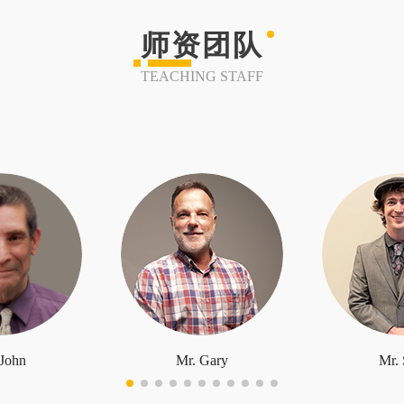
师资团队
TEACHING STAFF
 John
Mr. Gary
Mr. 