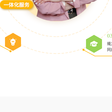
0
规
同