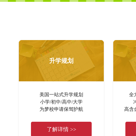
升学规划
美国一站式升学规划
全
小学/初中/高中/大学
为梦校申请保驾护航
高含
了解详情 >>