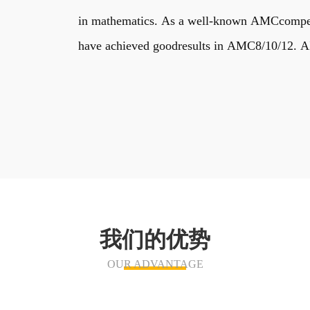
in mathematics. As a well-known AMCcompetiti
have achieved goodresults in AMC8/10/12. AIM
我们的优势
OUR ADVANTAGE