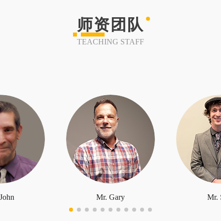
师资团队
TEACHING STAFF
 John
Mr. Gary
Mr. 