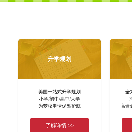
升学规划
美国一站式升学规划
全
小学/初中/高中/大学
为梦校申请保驾护航
高含
了解详情 >>