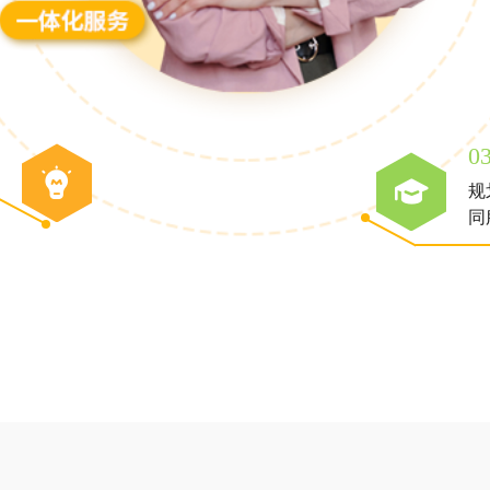
0
规
同