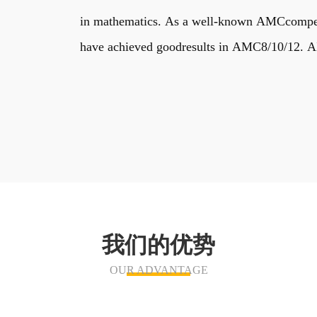
in mathematics. As a well-known AMCcompetiti
have achieved goodresults in AMC8/10/12. AIM
我们的优势
OUR ADVANTAGE