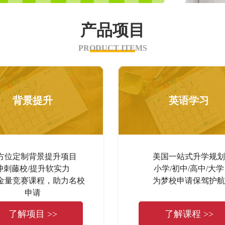
产品项目
PRODUCT ITEMS
背景提升
英语学习
方位定制背景提升项目
美国一站式升学规划
冲刺藤校/提升软实力
小学/初中/高中/大学
金量竞赛课程，助力名校
为梦校申请保驾护航
申请
了解项目 >>
了解课程 >>