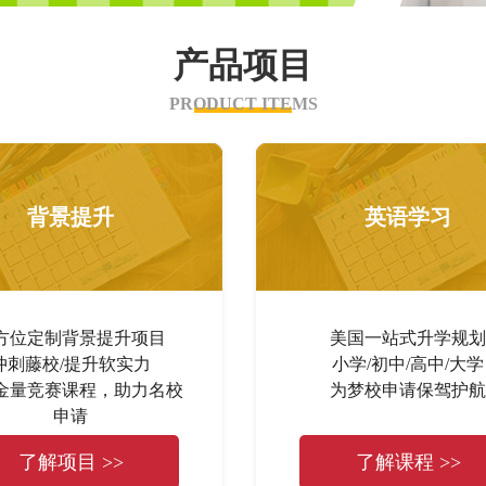
产品项目
PRODUCT ITEMS
背景提升
英语学习
方位定制背景提升项目
美国一站式升学规划
冲刺藤校/提升软实力
小学/初中/高中/大学
金量竞赛课程，助力名校
为梦校申请保驾护航
申请
了解项目 >>
了解课程 >>