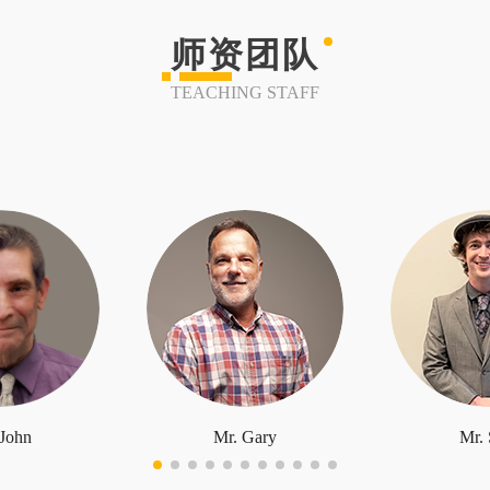
师资团队
TEACHING STAFF
 John
Mr. Gary
Mr. 