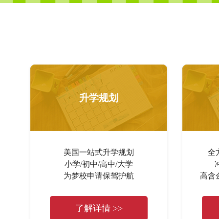
升学规划
美国一站式升学规划
全
小学/初中/高中/大学
为梦校申请保驾护航
高含
了解详情 >>