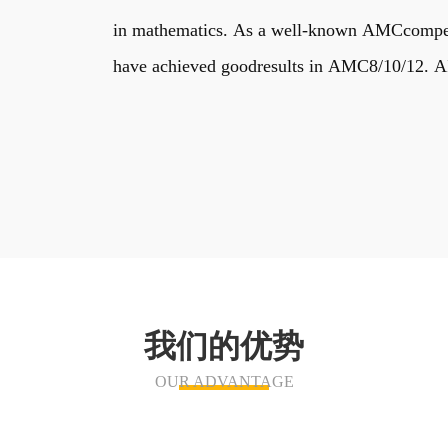
in mathematics. As a well-known AMCcompetiti
have achieved goodresults in AMC8/10/12. AIM
我们的优势
OUR ADVANTAGE