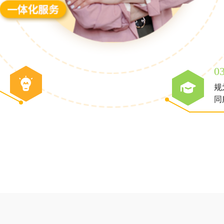
0
规
同