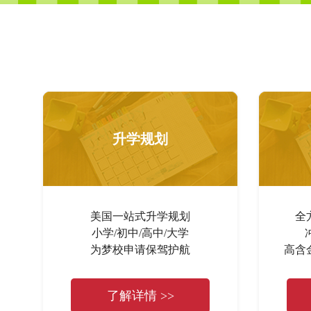
升学规划
美国一站式升学规划
全
小学/初中/高中/大学
为梦校申请保驾护航
高含
了解详情 >>