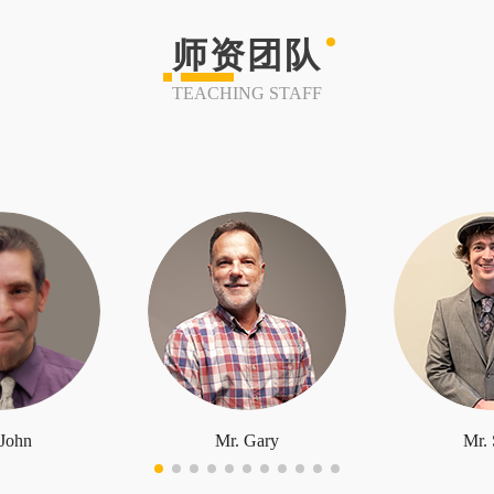
师资团队
TEACHING STAFF
 John
Mr. Gary
Mr. 