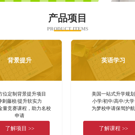
产品项目
PRODUCT ITEMS
背景提升
英语学习
方位定制背景提升项目
美国一站式升学规划
冲刺藤校/提升软实力
小学/初中/高中/大学
金量竞赛课程，助力名校
为梦校申请保驾护航
申请
了解项目 >>
了解课程 >>