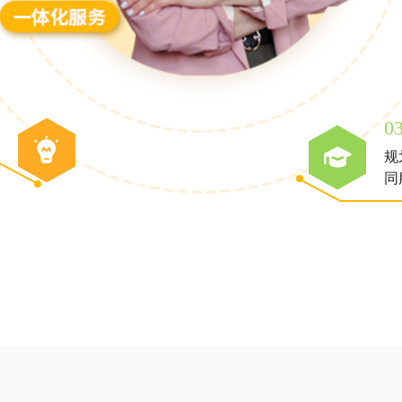
0
规
同