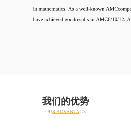
in mathematics. As a well-known AMCcompetiti
have achieved goodresults in AMC8/10/12. AIM
我们的优势
OUR ADVANTAGE