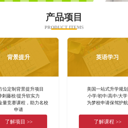
产品项目
PRODUCT ITEMS
背景提升
英语学习
方位定制背景提升项目
美国一站式升学规划
冲刺藤校/提升软实力
小学/初中/高中/大学
金量竞赛课程，助力名校
为梦校申请保驾护航
申请
了解项目 >>
了解课程 >>