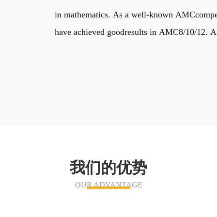
in mathematics. As a well-known AMCcompetiti
have achieved goodresults in AMC8/10/12. AIM
我们的优势
OUR ADVANTAGE