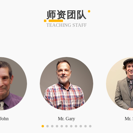
师资团队
TEACHING STAFF
 John
Mr. Gary
Mr. 