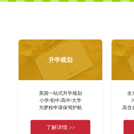
升学规划
美国一站式升学规划
全
小学/初中/高中/大学
为梦校申请保驾护航
高含
了解详情 >>