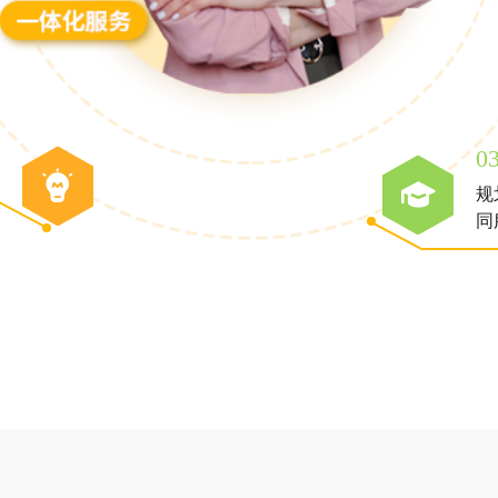
0
规
同