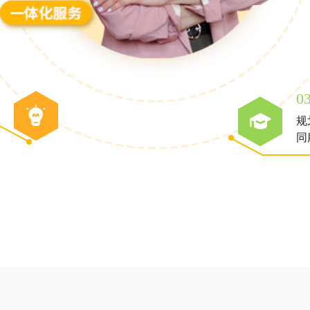
0
规
同