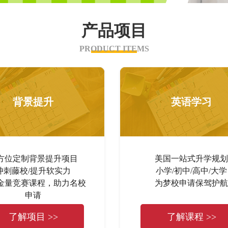
产品项目
PRODUCT ITEMS
背景提升
英语学习
方位定制背景提升项目
美国一站式升学规划
冲刺藤校/提升软实力
小学/初中/高中/大学
金量竞赛课程，助力名校
为梦校申请保驾护航
申请
了解项目 >>
了解课程 >>