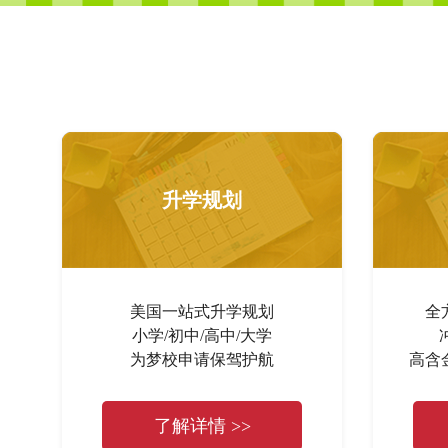
升学规划
美国一站式升学规划
全
小学/初中/高中/大学
为梦校申请保驾护航
高含
了解详情 >>