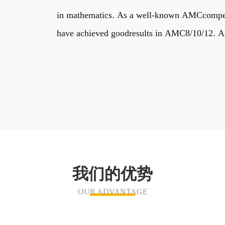
in mathematics. As a well-known AMCcompetiti
have achieved goodresults in AMC8/10/12. AIM
我们的优势
OUR ADVANTAGE