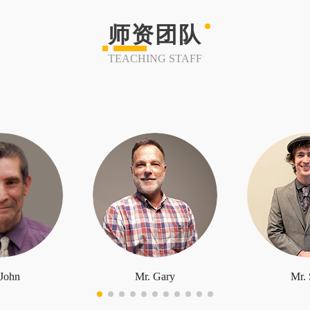
师资团队
TEACHING STAFF
 John
Mr. Gary
Mr. 