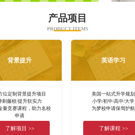
产品项目
PRODUCT ITEMS
背景提升
英语学习
方位定制背景提升项目
美国一站式升学规划
冲刺藤校/提升软实力
小学/初中/高中/大学
金量竞赛课程，助力名校
为梦校申请保驾护航
申请
了解项目 >>
了解课程 >>