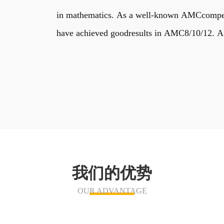
in mathematics. As a well-known AMCcompetiti
have achieved goodresults in AMC8/10/12. AIM
我们的优势
OUR ADVANTAGE