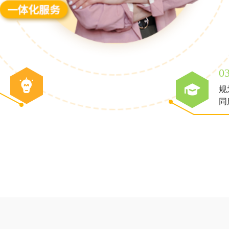
0
规
同