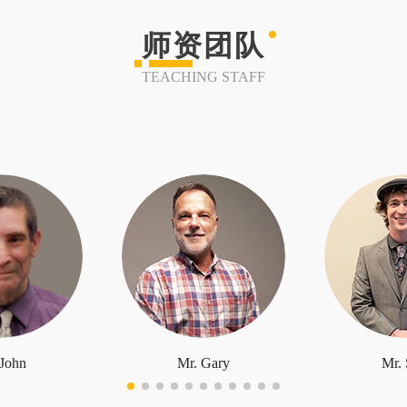
师资团队
TEACHING STAFF
 John
Mr. Gary
Mr. 