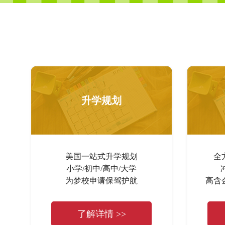
升学规划
美国一站式升学规划
全
小学/初中/高中/大学
为梦校申请保驾护航
高含
了解详情 >>